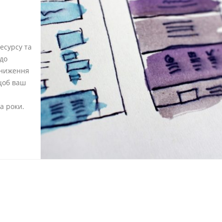
есурсу та
до
 зниження
 щоб ваш
а роки.