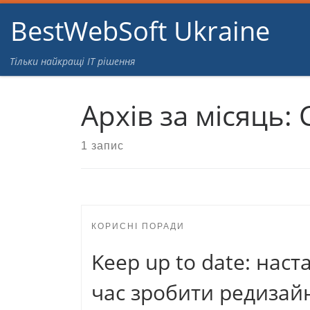
BestWebSoft Ukraine
Перейти до вмісту
Тільки найкращі IT рішення
Архів за місяць:
1 запис
КОРИСНІ ПОРАДИ
Keep up to date: наст
час зробити редизай