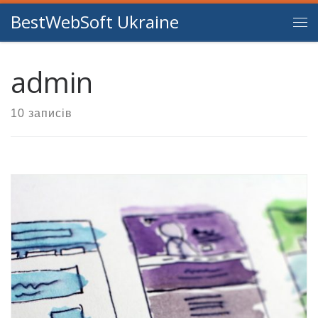
BestWebSoft Ukraine
Перейти до вмісту
Ме
admin
10 записів