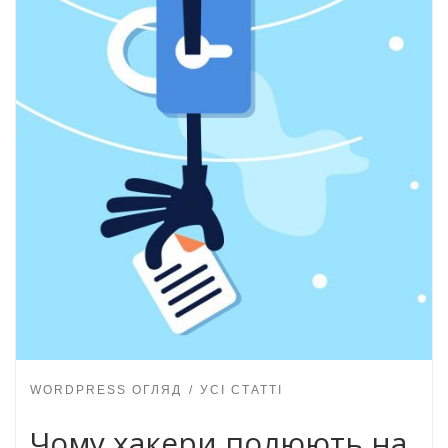
WORDPRESS ОГЛЯД
УСІ СТАТТІ
Чому хакери полюють на