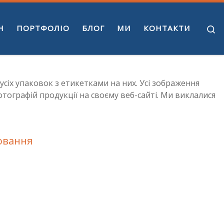
S
H
ПОРТФОЛІО
БЛОГ
МИ
КОНТАКТИ
сіх упаковок з етикетками на них. Усі зображення
отографій продукції на своєму веб-сайті. Ми виклалися
ювання