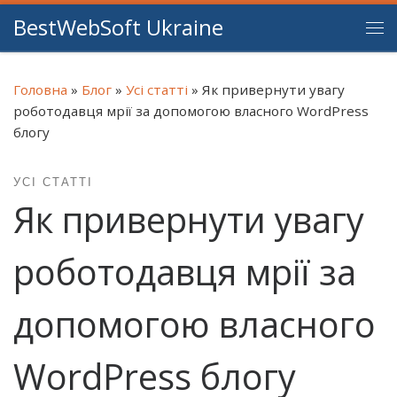
BestWebSoft Ukraine
Перейти до вмісту
Ме
Головна
»
Блог
»
Усі статті
»
Як привернути увагу
роботодавця мрії за допомогою власного WordPress
блогу
УСІ СТАТТІ
Як привернути увагу
роботодавця мрії за
допомогою власного
WordPress блогу