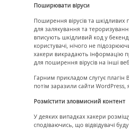
Поширювати віруси
Поширення вірусів та шкідливих 
для залякування та тероризування
вписують шкідливий код у бекенд 
користувачі, нічого не підозрююч
хакери викрадають інформацію пр
для поширення вірусів на інші веб
Гарним прикладом слугує плагін B
потім заразили сайти WordPress, я
Розміcтити зловмисний контент
У деяких випадках хакери розміщ
сподіваючись, що відвідувачі буд