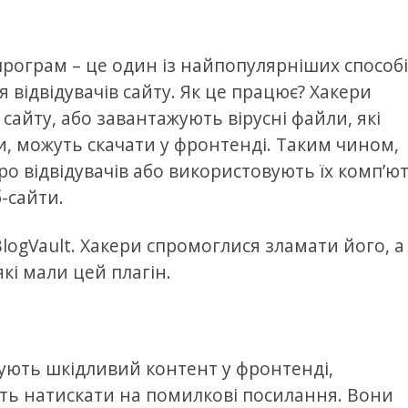
програм – це один із найпопулярніших способ
 відвідувачів сайту. Як це працює? Хакери
сайту, або завантажують вірусні файли, які
и, можуть скачати у фронтенді. Таким чином,
о відвідувачів або використовують їх комп’ю
-сайти.
logVault. Хакери спромоглися зламати його, а
кі мали цей плагін.
ують шкідливий контент у фронтенді,
уть натискати на помилкові посилання. Вони