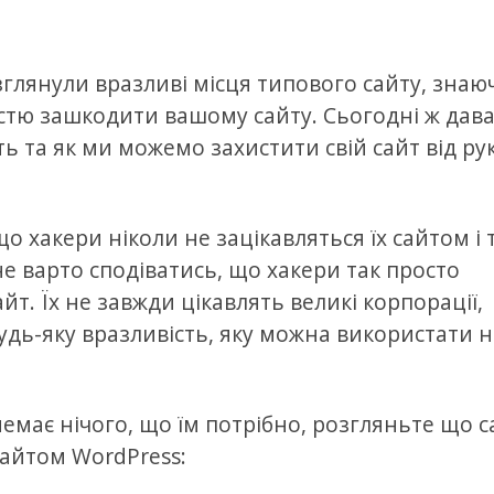
озглянули вразливі місця типового сайту, знаю
кістю зашкодити вашому сайту. Сьогодні ж дав
 та як ми можемо захистити свій сайт від ру
о хакери ніколи не зацікавляться їх сайтом і
не варто сподіватись, що хакери так просто
. Їх не завжди цікавлять великі корпорації,
удь-яку вразливість, яку можна використати н
немає нічого, що їм потрібно, розгляньте що 
айтом WordPress: