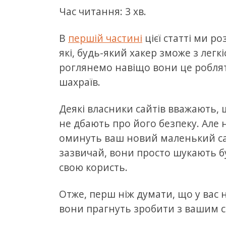
Час читання: 3 хв.
В
першій частині
цієї статті ми р
які, будь-який хакер зможе з лег
роглянемо навіщо вони це роблять
шахраїв.
Деякі власники сайтів вважають, щ
не дбають про його безпеку. Але 
оминуть ваш новий маленький сайт
зазвичай, вони просто шукають б
свою користь.
Отже, перш ніж думати, що у вас 
вони прагнуть зробити з вашим с