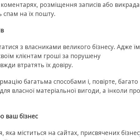
 коментарях, розміщення записів або викрад
 спам на їх пошту.
ів
атися з власниками великого бізнесу. Адже їм
своїм клієнтам гроші за порушену
вжди втратять їх довіру.
мацію багатьма способами і, повірте, багато
для власної матеріальної вигоди, а інколи пр
о ваш бізнес
, яка міститься на сайтах, присвячених бізнес