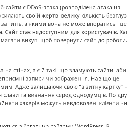
еб-сайти є DDoS-атака (розподілена атака на
осилають своїй жертві велику кількість безглу
апитів, з якими вона не може впоратись і це
а. Сайт стає недоступним для користувачів. Х
магати викуп, щоб повернути сайт до роботи
 на стінах, а є й такі, що зламують сайти, аби
неприємні записи чи зображення. Навіщо це
омим. Адже залишаючи свою “візитну картку” 
 слави та визнання серед однодумців. По дру
йняти хакерів можуть невдоволені клієнти ч
яються з багатьма сайтами WordPress. В