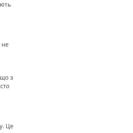
ають
 не
 що з
осто
у. Це