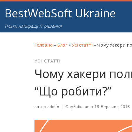
BestWebSoft Ukraine
Перейти до вмісту
Тільки найкращі IT рішення
Головна
»
Блог
»
Усі статті
»
Чому хакери по
УСІ СТАТТІ
Чому хакери пол
“Що робити?”
автор
admin
|
Опубліковано
19 Березня, 2018