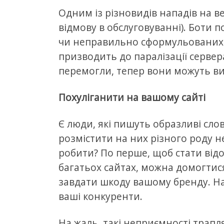
Одним із різновидів нападів на в
відмову в обслуговуванні). Боти п
чи неправильно сформульованих з
призводить до паралізації сервер
перемогли, тепер вони можуть ви
Похуліганити на вашому сайті
Є люди, які пишуть образливі слова
розмістити на них різного роду 
робити? По перше, щоб стати від
багатьох сайтах, можна домогтися
завдати шкоду вашому бренду. На
ваші конкуренти.
На жаль, такі неприємності трапл